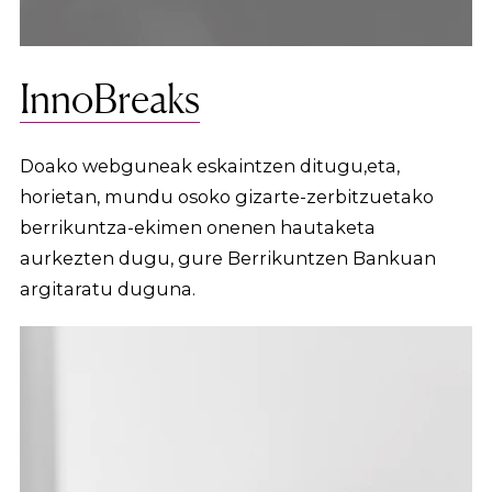
InnoBreaks
Doako webguneak eskaintzen ditugu,eta,
horietan, mundu osoko gizarte-zerbitzuetako
berrikuntza-ekimen onenen hautaketa
aurkezten dugu, gure Berrikuntzen Bankuan
argitaratu duguna.