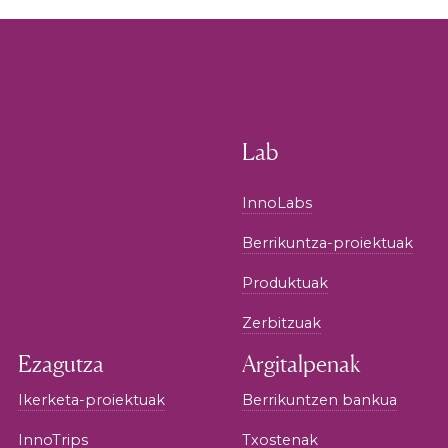
Lab
InnoLabs
Berrikuntza-proiektuak
Produktuak
Zerbitzuak
Ezagutza
Argitalpenak
Ikerketa-proiektuak
Berrikuntzen bankua
InnoTrips
Txostenak