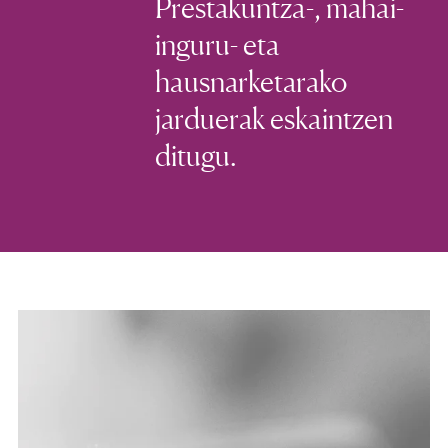
Prestakuntza-, mahai-
inguru- eta
hausnarketarako
jarduerak eskaintzen
ditugu.