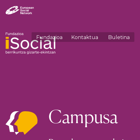
Fundazioa
Kontaktua
Buletina
Campusa