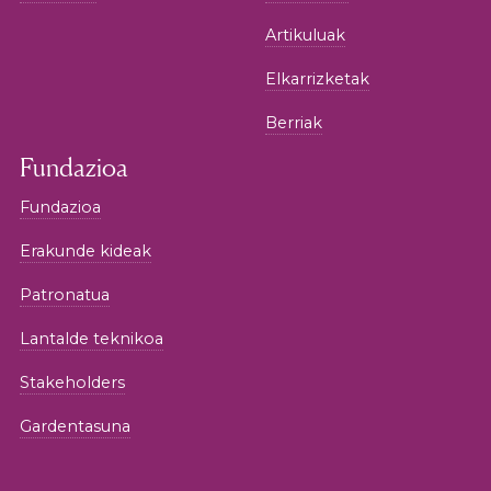
Artikuluak
Elkarrizketak
Berriak
Fundazioa
Fundazioa
Erakunde kideak
Patronatua
Lantalde teknikoa
Stakeholders
Gardentasuna