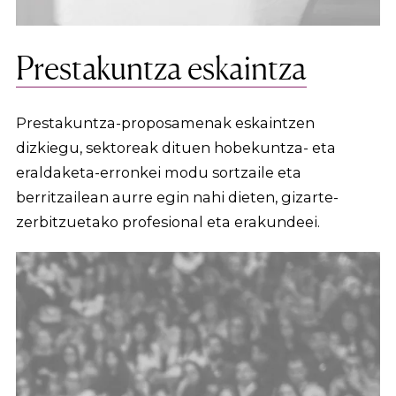
Prestakuntza eskaintza
Prestakuntza-proposamenak eskaintzen
dizkiegu, sektoreak dituen hobekuntza- eta
eraldaketa-erronkei modu sortzaile eta
berritzailean aurre egin nahi dieten, gizarte-
zerbitzuetako profesional eta erakundeei.