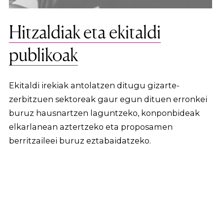
Hitzaldiak eta ekitaldi
publikoak
Ekitaldi irekiak antolatzen ditugu gizarte-
zerbitzuen sektoreak gaur egun dituen erronkei
buruz hausnartzen laguntzeko, konponbideak
elkarlanean aztertzeko eta proposamen
berritzaileei buruz eztabaidatzeko.