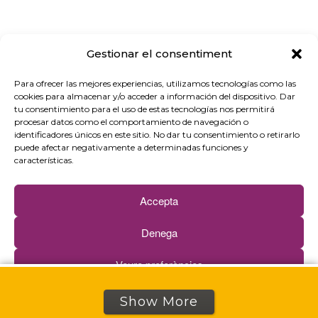
Gestionar el consentiment
Para ofrecer las mejores experiencias, utilizamos tecnologías como las
cookies para almacenar y/o acceder a información del dispositivo. Dar
tu consentimiento para el uso de estas tecnologías nos permitirá
procesar datos como el comportamiento de navegación o
identificadores únicos en este sitio. No dar tu consentimiento o retirarlo
puede afectar negativamente a determinadas funciones y
características.
Accepta
Denega
Veure preferències
¿No encuentras lo que
Cookie politika
Pribatutasun-politika
Show More