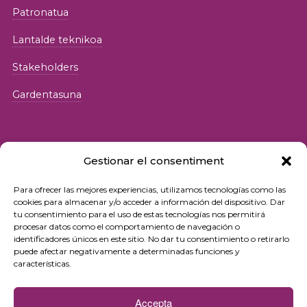
Patronatua
Lantalde teknikoa
Stakeholders
Gardentasuna
Gestionar el consentiment
Para ofrecer las mejores experiencias, utilizamos tecnologías como las
© 2026 Fundació iSocial
cookies para almacenar y/o acceder a información del dispositivo. Dar
tu consentimiento para el uso de estas tecnologías nos permitirá
procesar datos como el comportamiento de navegación o
Pribatutasun-politika
identificadores únicos en este sitio. No dar tu consentimiento o retirarlo
puede afectar negativamente a determinadas funciones y
Erabilera-baldintzak
características.
Cookie politika
Accepta