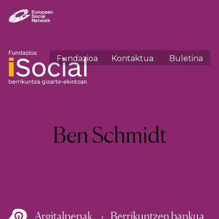
Fundazioa
Kontaktua
Buletina
Author:
Ben Schmidt
Argitalpenak
Berrikuntzen bankua