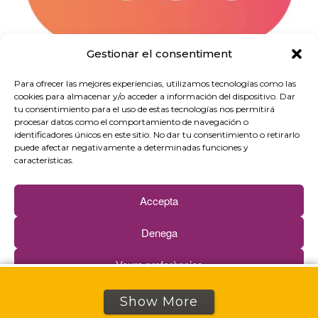
Gestionar el consentiment
Para ofrecer las mejores experiencias, utilizamos tecnologías como las
cookies para almacenar y/o acceder a información del dispositivo. Dar
tu consentimiento para el uso de estas tecnologías nos permitirá
procesar datos como el comportamiento de navegación o
identificadores únicos en este sitio. No dar tu consentimiento o retirarlo
puede afectar negativamente a determinadas funciones y
características.
Accepta
Proposatu zure berrikuntza
Denega
Veure preferències
Berrikuntza guztiak
Cookie politika
Pribatutasun-politika
Show More