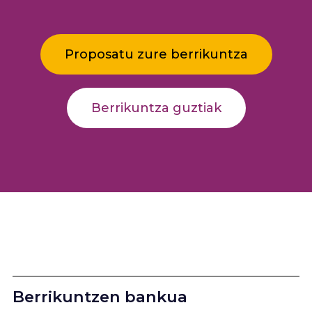
Proposatu zure berrikuntza
Berrikuntza guztiak