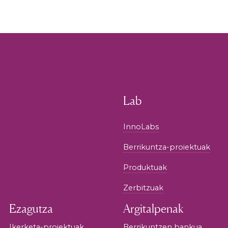
Lab
InnoLabs
Berrikuntza-proiektuak
Produktuak
Zerbitzuak
Ezagutza
Argitalpenak
Ikerketa-proiektuak
Berrikuntzen bankua