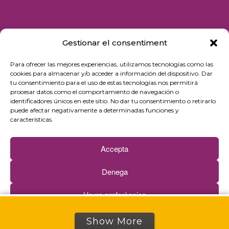
Gestionar el consentiment
Para ofrecer las mejores experiencias, utilizamos tecnologías como las
© 2026 Fundació iSocial
cookies para almacenar y/o acceder a información del dispositivo. Dar
tu consentimiento para el uso de estas tecnologías nos permitirá
procesar datos como el comportamiento de navegación o
Pribatutasun-politika
identificadores únicos en este sitio. No dar tu consentimiento o retirarlo
puede afectar negativamente a determinadas funciones y
Erabilera-baldintzak
características.
Cookie politika
Accepta
Kontaktua
Denega
Buletina
Veure preferències
Web by
Ideamatic
Cookie politika
Pribatutasun-politika
Show More