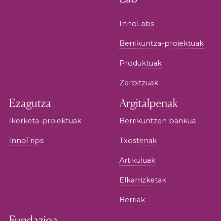
InnoLabs
Berrikuntza-proiektuak
Produktuak
Zerbitzuak
Ezagutza
Argitalpenak
Ikerketa-proiektuak
Berrikuntzen bankua
InnoTrips
Txostenak
Artikuluak
Elkarrizketak
Berriak
Fundazioa