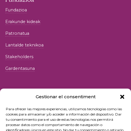
Fundazioa
Erakunde kideak
Patronatua
Lantalde teknikoa
Stakeholders
Gardentasuna
Gestionar el consentiment
Para ofrecer las mejores experiencias, utilizamos tecnologías como las
© 2026 Fundació iSocial
cookies para almacenar y/o acceder a información del dispositivo. Dar
tu consentimiento para el uso de estas tecnologías nos permitirá
procesar datos como el comportamiento de navegación o
Pribatutasun-politika
identificadores únicos en este sitio. No dar tu consentimiento o retirarlo