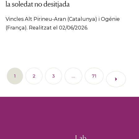
la soledat no desitjada
Vincles Alt Pirineu-Aran (Catalunya) i Ogénie
(França). Realitzat el 02/06/2026.
1
2
3
…
71
Lab