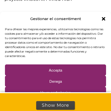
Gestionar el consentiment
Para ofrecer las mejores experiencias, utilizamos tecnologías como las
cookies para almacenar y/o acceder a información del dispositivo. Dar
1
2
3
…
71
tu consentimiento para el uso de estas tecnologías nos permitirá
procesar datos como el comportamiento de navegación o
identificadores únicos en este sitio. No dar tu consentimiento o retirarlo
puede afectar negativamente a determinadas funciones y
características.
Accepta
Denega
Lab
Veure preferències
InnoLabs
Cookie politika
Pribatutasun-politika
Show More
Berrikuntza-proiektuak