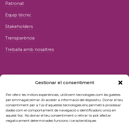
Patronat
Equip tècnic
Stakeholders
Transparència
Treballa amb nosaltres
Gestionar el consentiment
© 2026 Fundació iSocial
Per oferir les millors experiències, utilitzem tecnologies com les galetes
per emmagatzemar i/o accedir a informació del dispositiu. Donar el teu
consentiment per a l’ús d’aquestes tecnologies ens permetrà processar
Política de privacitat
dades com el comportament de navegació o identificadors únics en
aquest lloc. No donar el teu consentiment o retirar-lo pot afectar
Condicions d’ús
negativament determinades funcions i característiques