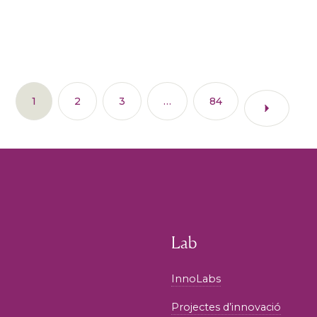
1
2
3
…
84
Lab
InnoLabs
Projectes d’innovació