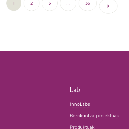
1
2
3
…
35
Lab
InnoLabs
Berrikuntza-proiektuak
Produktuak