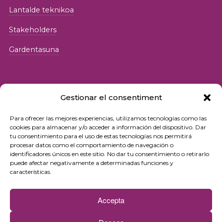
Lantalde teknikoa
Stakeholders
Gardentasuna
Gestionar el consentiment
Para ofrecer las mejores experiencias, utilizamos tecnologías como las
© 2026 Fundació iSocial
cookies para almacenar y/o acceder a información del dispositivo. Dar
tu consentimiento para el uso de estas tecnologías nos permitirá
procesar datos como el comportamiento de navegación o
Pribatutasun-politika
identificadores únicos en este sitio. No dar tu consentimiento o retirarlo
puede afectar negativamente a determinadas funciones y
Erabilera-baldintzak
características.
Cookie politika
Accepta
Kontaktua