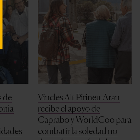
s de
Vincles Alt Pirineu-Aran
lonia
recibe el apoyo de
Caprabo y WorldCoo para
tidades
combatir la soledad no