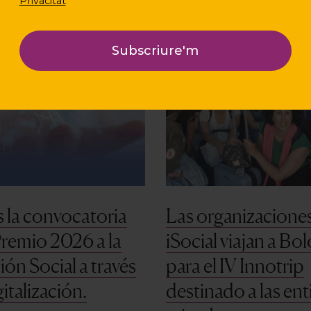
Privacitat
 la convocatoria
Las organizacione
Premio 2026 a la
iSocial viajan a Bo
ión Social a través
para el IV Innotrip
gitalización.
destinado a las en