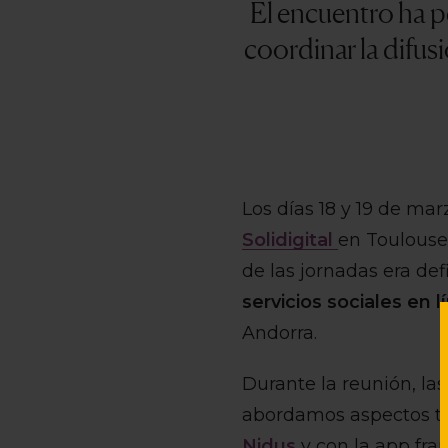
El encuentro ha p
coordinar la difusi
Los días 18 y 19 de mar
Solidigital
en Toulouse,
de las jornadas era def
servicios sociales en l
Andorra.
Durante la reunión, la
abordamos aspectos te
N
i
dus
y con la app fr