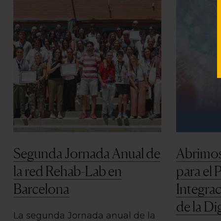
Segunda Jornada Anual de
Abrimos
la red Rehab-Lab en
para el 
Barcelona
Integrac
de la Di
La segunda Jornada anual de la