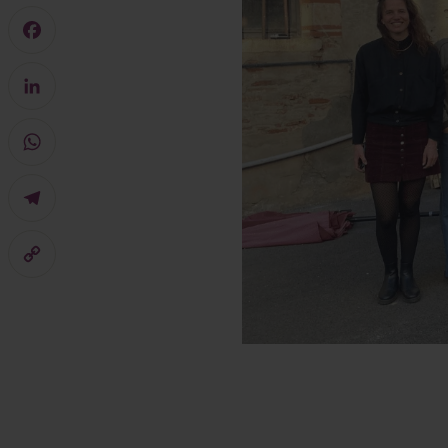
Mastodon
Facebook
LinkedIn
WhatsApp
Telegram
Copy
Link