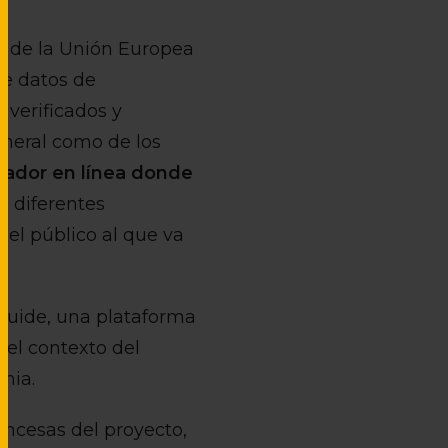
n de la Unión Europea
de datos de
 verificados y
eneral como de los
ador en línea donde
n diferentes
 el público al que va
iguide, una plataforma
 el contexto del
nia.
ancesas del proyecto,