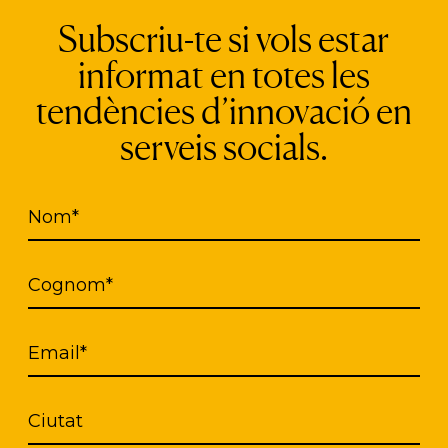
Subscriu-te si vols estar
cto europeo
impulsado gracias a la cofinanciació
informat en totes les
Interreg POCTEFA. Su objetivo es crear una base 
tendències d’innovació en
ios sociales de toda Cataluña y Andorra, con datos
serveis socials.
esta información a disposición tanto del público g
rmación será accesible a través de
Soliguia
, un
busc
án localizados por proximidad
y donde se incluirá
Nom*
 relevantes, como horarios, riesgo de saturación o
Cognom*
modelo de la herramienta análoga en Francia, Sol
a de 3,5 millones de búsquedas anuales y que, en
Email*
xtenderá a los departamentos franceses de Occita
Ciutat
s agradecer a Solinum y Reconnect, entidades fr