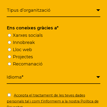
 y a la Associació Alba, la Fundació Resilis, el Gru
a i Innovació, socias catalanas y andorranas de So
 trabajo realizado, que nos permitirá hacer de Sol
asegurando su integración dentro del ecosistema de 
Ens coneixes gràcies a*
Xarxes socials
Innobreak
Lloc web
Projectes
Recomanació
Accepta el tractament de les teves dades
personals tal i com t’informem a la nostra Política de