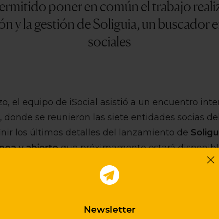
ermitido poner en común el trabajo reali
ón y la gestión de Soliguia, un buscador e
sociales
zo, el equipo de iSocial asistió a un encuentro int
 donde se reunieron las siete entidades socias del
inir los últimos detalles del lanzamiento de
Soligu
ínea y abierto
que próximamente estará disponibl
s entidades validamos la estrategia de difusión co
cnológicos relacionados con la
integración de So
Newsletter
ancesa Coffre-Fort Numérique de Reconnect.