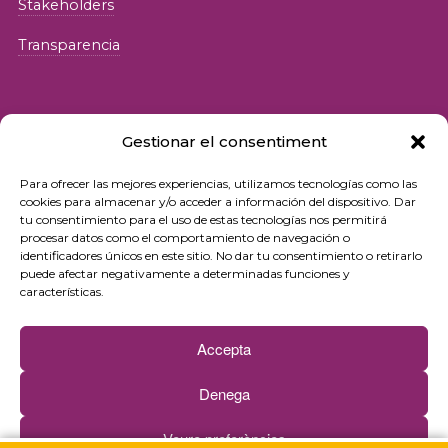
Stakeholders
Transparencia
Gestionar el consentiment
Para ofrecer las mejores experiencias, utilizamos tecnologías como las
© 2026 Fundació iSocial
cookies para almacenar y/o acceder a información del dispositivo. Dar
tu consentimiento para el uso de estas tecnologías nos permitirá
procesar datos como el comportamiento de navegación o
Política de privacidad
identificadores únicos en este sitio. No dar tu consentimiento o retirarlo
puede afectar negativamente a determinadas funciones y
Condiciones de uso
características.
Política de cookies
Accepta
Contacto
Denega
Newsletter
Veure preferències