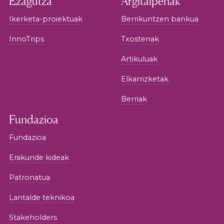
Ezagutza
Argitalpenak
Ikerketa-proiektuak
Berrikuntzen bankua
InnoTrips
Txostenak
Artikuluak
Elkarrizketak
Berriak
Fundazioa
Fundazioa
Erakunde kideak
Patronatua
Lantalde teknikoa
Stakeholders