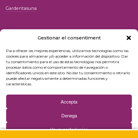
Gardentasuna
Gestionar el consentiment
Para ofrecer las mejores experiencias, utilizamos tecnologías como las
© 2026 Fundació iSocial
cookies para almacenar y/o acceder a información del dispositivo. Dar
tu consentimiento para el uso de estas tecnologías nos permitirá
procesar datos como el comportamiento de navegación o
Pribatutasun-politika
identificadores únicos en este sitio. No dar tu consentimiento o retirarlo
puede afectar negativamente a determinadas funciones y
Erabilera-baldintzak
características.
Cookie politika
Accepta
Kontaktua
Denega
Buletina
Veure preferències