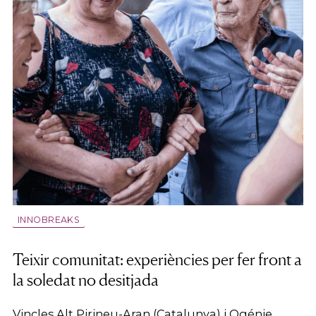
INNOBREAKS
Teixir comunitat: experiències per fer front a
la soledat no desitjada
Vincles Alt Pirineu-Aran (Catalunya) i Ogénie