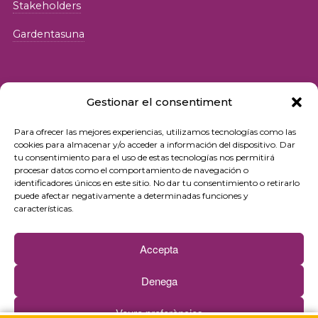
Stakeholders
Gardentasuna
Gestionar el consentiment
Para ofrecer las mejores experiencias, utilizamos tecnologías como las
© 2026 Fundació iSocial
cookies para almacenar y/o acceder a información del dispositivo. Dar
tu consentimiento para el uso de estas tecnologías nos permitirá
procesar datos como el comportamiento de navegación o
Pribatutasun-politika
identificadores únicos en este sitio. No dar tu consentimiento o retirarlo
puede afectar negativamente a determinadas funciones y
Erabilera-baldintzak
características.
Cookie politika
Accepta
Kontaktua
Denega
Buletina
Veure preferències