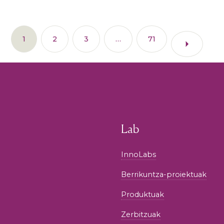
1
2
3
…
71
Lab
InnoLabs
Berrikuntza-proiektuak
Produktuak
Zerbitzuak