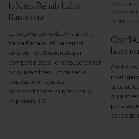
la Xarxa Rehab-Lab a
NOVA EINA 
PROJECTE P
Barcelona
SIMPLIFICA
La Segona Jornada Anual de la
ConfIA,
Xarxa Rehab-Lab va reunir
la consu
entitats i professionals per
compartir experiències, acreditar
ConfIA és
nous membres i impulsar la
intel·ligèn
innovació en ajudes
automatit
personalitzades mitjançant la
durant les
impressió 3D.
per afavo
centrada 