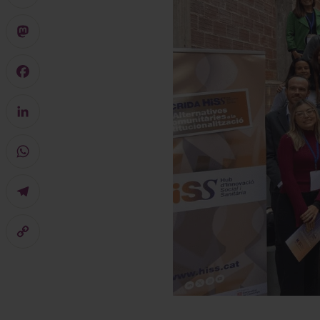
X
Mastodon
Facebook
LinkedIn
WhatsApp
Telegram
Copy
Link