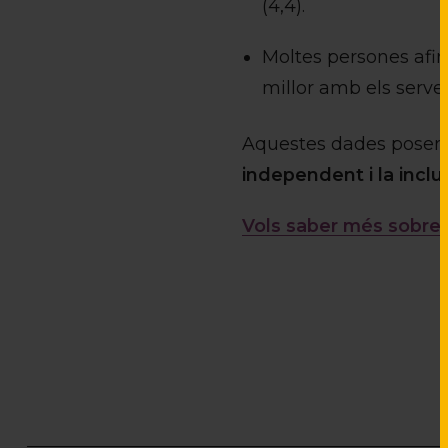
(4,4).
Moltes persones af
millor amb els servei
Aquestes dades posen 
independent i la inclu
Vols saber més sobre 