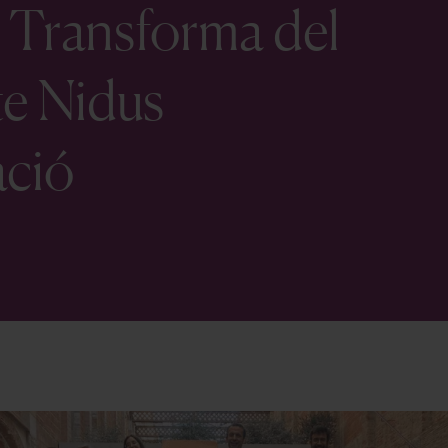
 Transforma del
te Nidus
ació