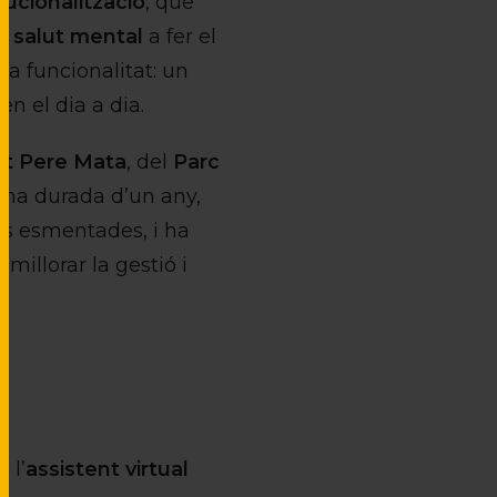
tucionalització
, que
 salut mental
a fer el
a funcionalitat: un
en el dia a dia.
tut Pere Mata
, del
Parc
 una durada d’un any,
ts esmentades, i ha
illorar la gestió i
 l’
assistent virtual