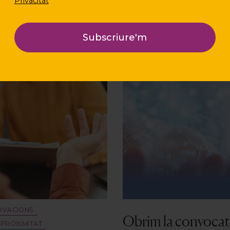
Privacitat
OVACIONS
Obrim la convocatò
 PROXIMITAT