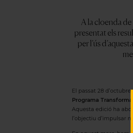
A la cloenda de
presentat els resu
per l’ús d’aques
men
El passat 28 d’octubre, 
Programa Transforma d
Aquesta edició ha abor
l’objectiu d’impulsar n