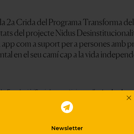
 la 2a Crida del Programa Transforma del 
ltats del projecte Nidus Desinstitucional
ta app com a suport per a persones amb p
tal en el seu camí cap a la vida indepen
la Fundació iSocial va participar a l’
acte de cloen
el Hub d’Innovació Social i Sanitària (HiSS)
, cel
dat el repte
“Alternatives Comunitàries a la Insti
ous models d’atenció centrats en la persona i en l
Newsletter