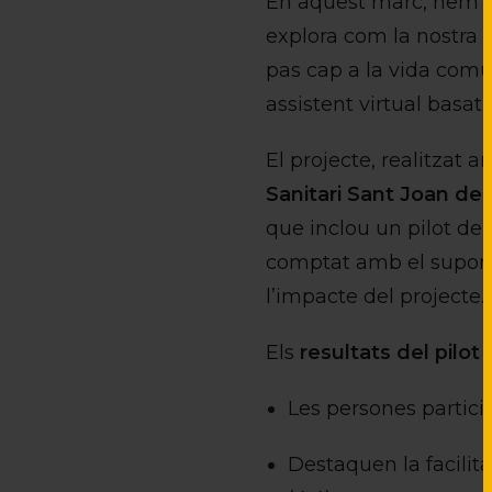
En aquest marc, hem pr
explora com la nostra
pas cap a la vida comun
assistent virtual basat 
El projecte, realitzat a
Sanitari Sant Joan de
que inclou un pilot de
comptat amb el suport 
l’impacte del projecte.
Els
resultats del pilot
m
Les persones partic
Destaquen la facilitat