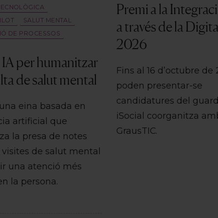
Premi a la Integrac
TECNOLÒGICA
ILOT
SALUT MENTAL
a través de la Digit
CIÓ DE PROCESSOS
2026
 IA per humanitzar
Fins al 16 d’octubre de
lta de salut mental
poden presentar-se
candidatures del guar
 una eina basada en
iSocial coorganitza am
cia artificial que
GrausTIC.
za la presa de notes
 visites de salut mental
rir una atenció més
en la persona.