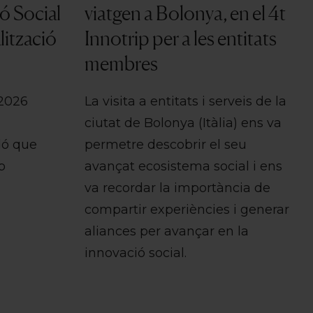
ió Social
viatgen a Bolonya, en el 4t
alització
Innotrip per a les entitats
membres
 2026
La visita a entitats i serveis de la
ciutat de Bolonya (Itàlia) ens va
dó que
permetre descobrir el seu
b
avançat ecosistema social i ens
va recordar la importància de
compartir experiències i generar
aliances per avançar en la
innovació social.