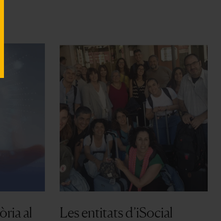
ria al
Les entitats d’iSocial