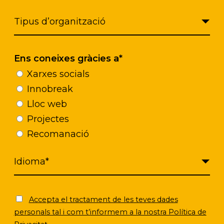
irmen que
l’app les ha ajudat a sentir-se més au
s i la comunitat.
Ens coneixes gràcies a*
en valor el
potencial de Nidus com a eina per fo
Xarxes socials
sió comunitària
en processos de desinstitucionalitz
Innobreak
Lloc web
Nidus? Consulta tota la informació aquí!
Projectes
Recomanació
Accepta el tractament de les teves dades
personals tal i com t’informem a la nostra Política de