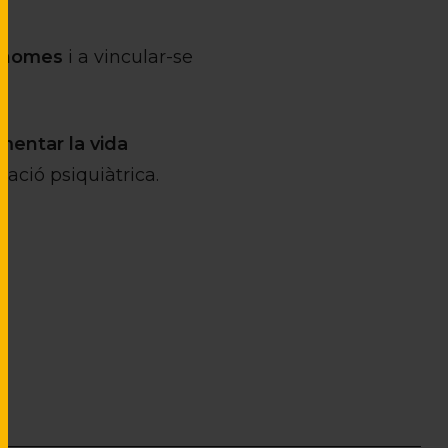
tònomes
i a vincular-se
mentar la vida
ació psiquiàtrica.