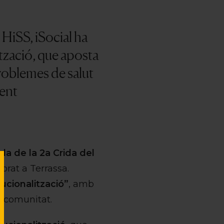
HiSS, iSocial ha
ització, que aposta
roblemes de salut
dent
da de la 2a Crida del
ebrat a Terrassa.
tucionalització”
, amb
a comunitat.