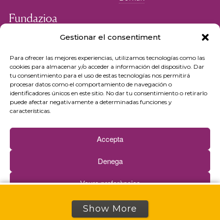
Fundazioa
Fundazioa
Gestionar el consentiment
Erakunde kideak
Para ofrecer las mejores experiencias, utilizamos tecnologías como las
cookies para almacenar y/o acceder a información del dispositivo. Dar
Patronatua
tu consentimiento para el uso de estas tecnologías nos permitirá
procesar datos como el comportamiento de navegación o
identificadores únicos en este sitio. No dar tu consentimiento o retirarlo
Lantalde teknikoa
puede afectar negativamente a determinadas funciones y
características.
Stakeholders
Gardentasuna
Accepta
Denega
Veure preferències
Cookie politika
Pribatutasun-politika
Show More
© 2026 Fundació iSocial