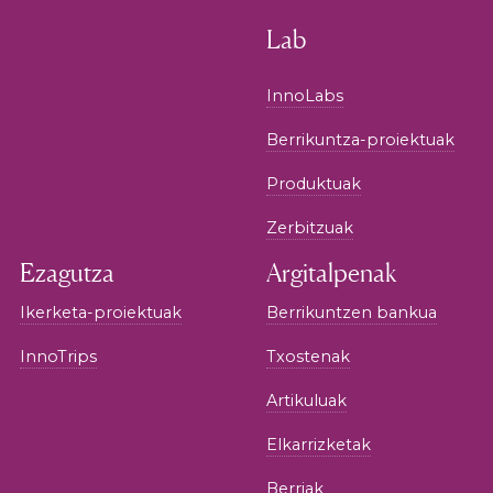
Lab
InnoLabs
Berrikuntza-proiektuak
Produktuak
Zerbitzuak
Ezagutza
Argitalpenak
Ikerketa-proiektuak
Berrikuntzen bankua
InnoTrips
Txostenak
Artikuluak
Elkarrizketak
Berriak