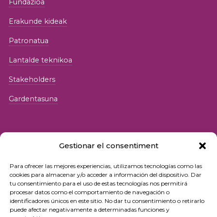
Fundazioa
Erakunde kideak
Patronatua
Lantalde teknikoa
Stakeholders
Gardentasuna
Gestionar el consentiment
Para ofrecer las mejores experiencias, utilizamos tecnologías como las
© 2026 Fundació iSocial
cookies para almacenar y/o acceder a información del dispositivo. Dar
tu consentimiento para el uso de estas tecnologías nos permitirá
procesar datos como el comportamiento de navegación o
Pribatutasun-politika
identificadores únicos en este sitio. No dar tu consentimiento o retirarlo
puede afectar negativamente a determinadas funciones y
Erabilera-baldintzak