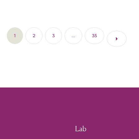
1
2
3
…
35
Lab