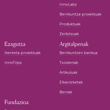
InnoLabs
Berrikuntza-proiektuak
Produktuak
Zerbitzuak
Ezagutza
Argitalpenak
Ikerketa-proiektuak
Berrikuntzen bankua
InnoTrips
Txostenak
Artikuluak
Elkarrizketak
Berriak
Fundazioa