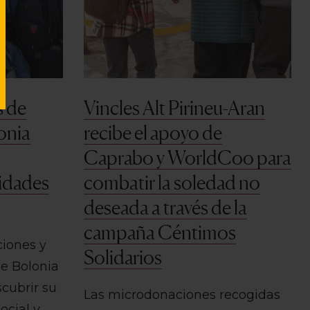
s de
Vincles Alt Pirineu-Aran
lonia
recibe el apoyo de
Caprabo y WorldCoo para
tidades
combatir la soledad no
deseada a través de la
campaña Céntimos
ciones y
Solidarios
de Bolonia
scubrir su
Las microdonaciones recogidas
ocial y