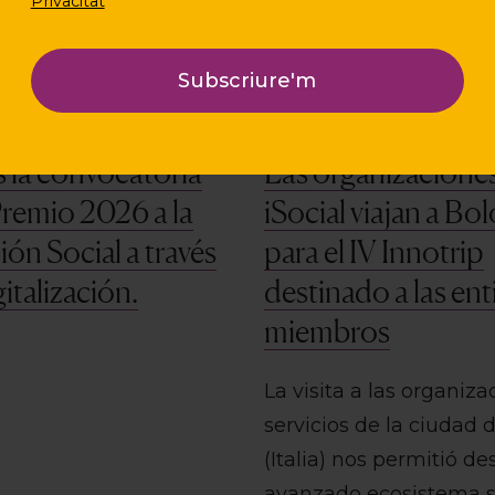
Privacitat
 la convocatoria
Las organizacione
Premio 2026 a la
iSocial viajan a Bo
ión Social a través
para el IV Innotrip
gitalización.
destinado a las en
miembros
La visita a las organiza
servicios de la ciudad 
(Italia) nos permitió de
avanzado ecosistema s