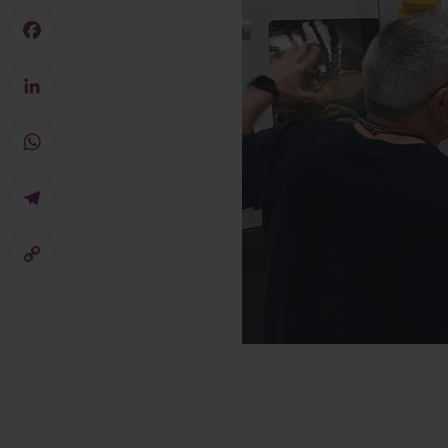
Mastodon
Facebook
LinkedIn
WhatsApp
Telegram
Copy
Link