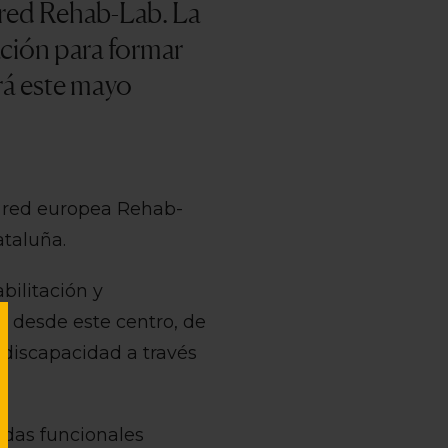
 red Rehab-Lab. La
ación para formar
rá este mayo
a red europea Rehab-
ataluña.
bilitación y
, desde este centro, de
discapacidad a través
yudas funcionales