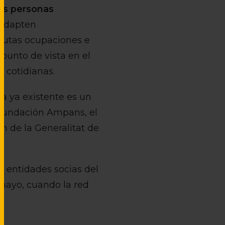
las personas
 adapten
eutas ocupaciones e
 punto de vista en el
s cotidianas.
a ya existente es un
 Fundación Ampans, el
n de la Generalitat de
s entidades socias del
mayo, cuando la red