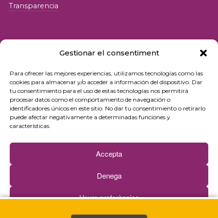
Transparencia
Gestionar el consentiment
Para ofrecer las mejores experiencias, utilizamos tecnologías como las
© 2026 Fundació iSocial
cookies para almacenar y/o acceder a información del dispositivo. Dar
tu consentimiento para el uso de estas tecnologías nos permitirá
procesar datos como el comportamiento de navegación o
Política de privacidad
identificadores únicos en este sitio. No dar tu consentimiento o retirarlo
puede afectar negativamente a determinadas funciones y
Condiciones de uso
características.
Política de cookies
Accepta
Contacto
Denega
Newsletter
Veure preferències
Web by
Ideamatic