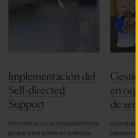
Implementación del
Gesti
Self-directed
en or
Support
de ser
Ofrecemos un acompañamiento
Acompaña
grupal para poner en práctica
equipos en