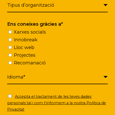
tación de un proyecto
la imagen de los servic
 o de mejora en la
sociales y diseñamos 
ión.
mejora.
Ens coneixes gràcies a*
Xarxes socials
Innobreak
Lloc web
Projectes
Recomanació
licas y privadas que necesitan impulsar proceso
 social.
Accepta el tractament de les teves dades
personals tal i com t’informem a la nostra Política de
Privacitat