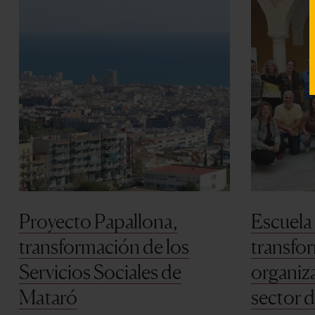
Proyecto Papallona,
Escuela
transformación de los
transfo
Servicios Sociales de
organiza
Mataró
sector 