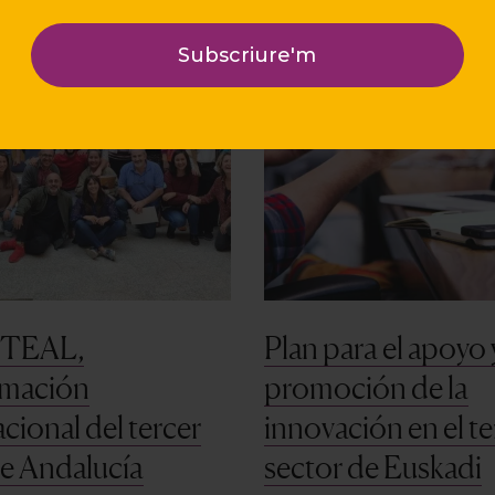
 TEAL,
Plan para el apoyo y
rmación
promoción de la
cional del tercer
innovación en el te
de Andalucía
sector de Euskadi