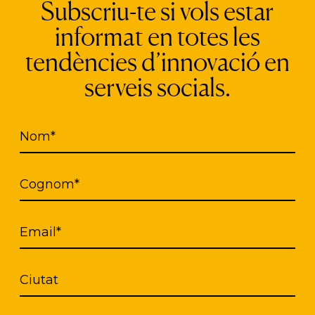
Subscriu-te si vols estar
informat en totes les
tendències d’innovació en
serveis socials.
Nom*
ón del cambio
Plan de
Cognom*
ganizaciones
comunicación 
vicios sociales
servicios socia
Email*
Ciutat
mos a directivos y
Diagnosticamos las n
 el diseño y la
de mejora de la comun