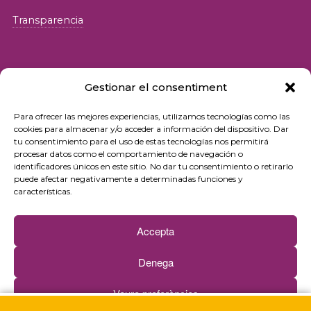
Transparencia
Gestionar el consentiment
Para ofrecer las mejores experiencias, utilizamos tecnologías como las
© 2026 Fundació iSocial
cookies para almacenar y/o acceder a información del dispositivo. Dar
tu consentimiento para el uso de estas tecnologías nos permitirá
procesar datos como el comportamiento de navegación o
Política de privacidad
identificadores únicos en este sitio. No dar tu consentimiento o retirarlo
puede afectar negativamente a determinadas funciones y
Condiciones de uso
características.
Política de cookies
Accepta
Contacto
Denega
Newsletter
Veure preferències