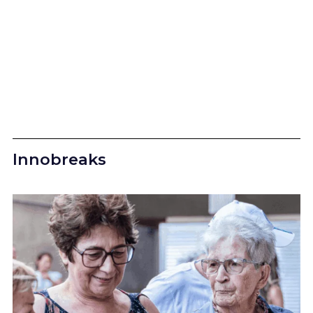
Innobreaks