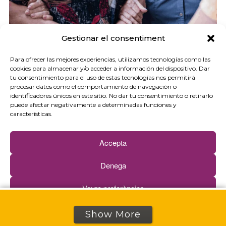
Gestionar el consentiment
Para ofrecer las mejores experiencias, utilizamos tecnologías como las
cookies para almacenar y/o acceder a información del dispositivo. Dar
tu consentimiento para el uso de estas tecnologías nos permitirá
Tejer comunidad: experiencias para hacer
procesar datos como el comportamiento de navegación o
frente a la soledad no deseada
identificadores únicos en este sitio. No dar tu consentimiento o retirarlo
puede afectar negativamente a determinadas funciones y
características.
Vincles Alt Pirineu-Aran (Cataluña) y Ogénie
(Francia). Realizado el 6/06/2026.
Accepta
Denega
Veure preferències
Política de cookies
Política de privacidad
Show More