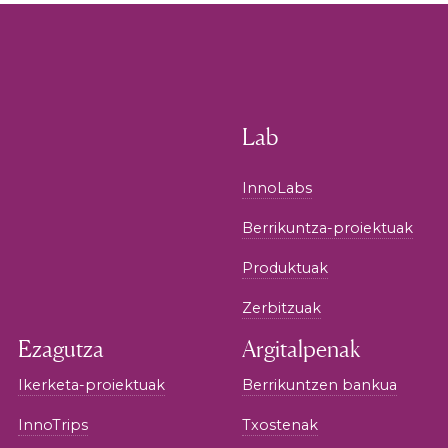
Lab
InnoLabs
Berrikuntza-proiektuak
Produktuak
Zerbitzuak
Ezagutza
Argitalpenak
Ikerketa-proiektuak
Berrikuntzen bankua
InnoTrips
Txostenak