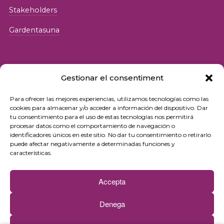
Stakeholders
Gardentasuna
Gestionar el consentiment
Para ofrecer las mejores experiencias, utilizamos tecnologías como las
© 2026 Fundació iSocial
cookies para almacenar y/o acceder a información del dispositivo. Dar
tu consentimiento para el uso de estas tecnologías nos permitirá
procesar datos como el comportamiento de navegación o
Pribatutasun-politika
identificadores únicos en este sitio. No dar tu consentimiento o retirarlo
puede afectar negativamente a determinadas funciones y
Erabilera-baldintzak
características.
Cookie politika
Accepta
Kontaktua
Denega
Buletina