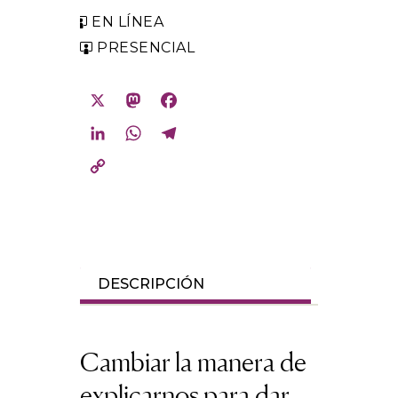
ategorías:
EN LÍNEA
PRESENCIAL
X
Mastodon
Facebook
LinkedIn
WhatsApp
Telegram
Copy
Link
DESCRIPCIÓN
Cambiar la manera de
explicarnos para dar