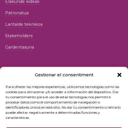
Erakunde kideak
Patronatua
Lantalde teknikoa
Stakeholders
Gardentasuna
Gestionar el consentiment
Para ofrecer las mejores experiencias, utilizamos tecnologías como las
© 2026 Fundació iSocial
cookies para almacenar y/o acceder a información del dispositivo. Dar
tu consentimiento para el uso de estas tecnologías nos permitirá
procesar datos como el comportamiento de navegación o
Pribatutasun-politika
identificadores únicos en este sitio. No dar tu consentimiento o retirarlo
puede afectar negativamente a determinadas funciones y
Erabilera-baldintzak
características.
Cookie politika