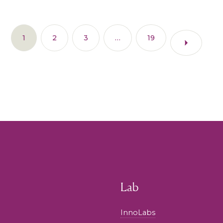
1
2
3
…
19
Lab
InnoLabs