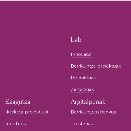
Lab
InnoLabs
Berrikuntza-proiektuak
Produktuak
Zerbitzuak
Ezagutza
Argitalpenak
Ikerketa-proiektuak
Berrikuntzen bankua
InnoTrips
Txostenak