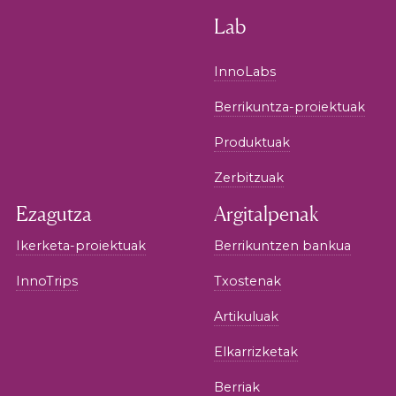
Lab
InnoLabs
Berrikuntza-proiektuak
Produktuak
Zerbitzuak
Ezagutza
Argitalpenak
Ikerketa-proiektuak
Berrikuntzen bankua
InnoTrips
Txostenak
Artikuluak
Elkarrizketak
Berriak