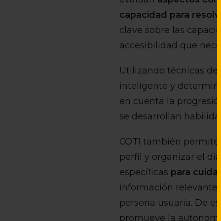
capacidad para resolv
clave sobre las capacid
accesibilidad que nece
Utilizando técnicas de
inteligente y determi
en cuenta la progresió
se desarrollan habilida
COTI también permite en
perfil y organizar el 
específicas
para cuidad
información relevante,
persona usuaria. De es
promueve la autonomía