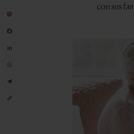
con sus fam
X
Mastodon
Facebook
LinkedIn
WhatsApp
Telegram
Copy
Link