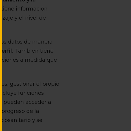
btiene información
zaje y el nivel de
 los datos de manera
rfil.
También tiene
unciones a medida que
os, gestionar el propio
incluye funciones
ue puedan acceder a
 progreso de la
iosanitario y se