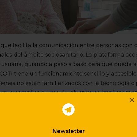
l
que facilita la comunicación entre personas con d
onales del ámbito sociosanitario. La plataforma a
usuaria, guiándola paso a paso para que pueda a
 COTI tiene un funcionamiento sencillo y accesibl
enes no están familiarizados con la tecnología o
a
que complica su uso. Su objetivo es implicar tan
ntizar una experiencia digital fluida e inclusiva.
e crear una cuenta y, a través de
dos juegos cogn
 una configuración personalizada. Estos juegos, 
Newsletter
 la memoria, la atención, la velocidad de proce