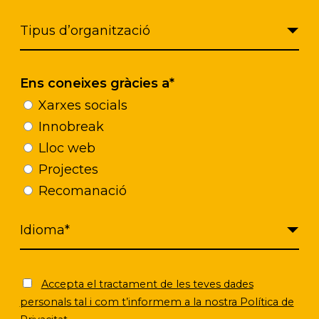
Ens coneixes gràcies a*
Xarxes socials
Innobreak
Lloc web
Projectes
Recomanació
Haz clic para aceptar cookies de
marketing y permitir este contenido
Accepta el tractament de les teves dades
personals tal i com t’informem a la nostra Política de