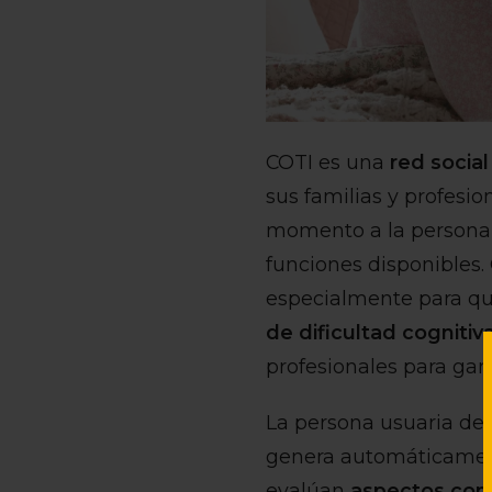
COTI es una
red socia
sus familias y profesi
momento a la persona 
funciones disponibles.
especialmente para qui
de dificultad cognitiv
profesionales para gara
La persona usuaria deb
genera automáticamente
evalúan
aspectos como