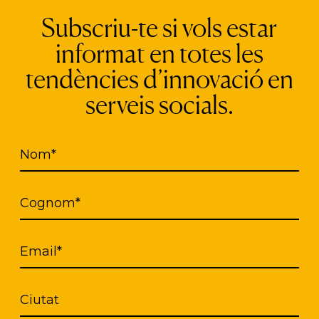
Subscriu-te si vols estar
er problemas.
A partir de esta evaluación, COTI o
ades cognitivas de la persona, su ritmo de aprendi
informat en totes les
sita.
tendències d’innovació en
serveis socials.
 aprendizaje automático, la plataforma interpreta
na
qué modalidad de uso se ajusta mejor a cada pe
n de la persona, permitiendo introducir nuevas f
Nom*
des o adaptarlas en caso de deterioro cognitivo.
Cognom*
viar mensajes, consultar el perfil de otros usuari
día a día mediante una agenda integrada. Además, 
ores, familiares y profesionales,
con el fin de q
Email*
 organizar actividades y hacer un seguimiento del
ta manera, se mejora la coordinación del apoyo soc
Ciutat
 digital.