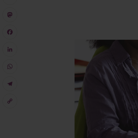
X
Mastodon
Facebook
LinkedIn
WhatsApp
Telegram
Copy
Link