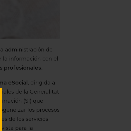
la administración de
r la información con el
os profesionales.
ma eSocial
, dirigida a
ales de la Generalitat
ormación (SI) que
mogeneizar los procesos
es de los servicios
vista para la