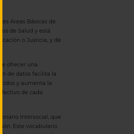
ntes Áreas Básicas de
tos de Salud y está
ación o Justicia, y de
 de ofrecer una
n de datos facilita la
recidos y aumenta la
efectivo de cada
onario Intersocial, que
ción. Este vocabulario