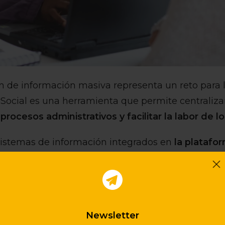
n de información masiva representa un reto para 
 wSocial es una herramienta que permite centraliza
s procesos administrativos y facilitar la labor de l
sistemas de información integrados en
la platafor
ción Digital en el Departamento de Derechos Soci
aforma centraliza y coordina doce sistemas de inf
s de los servicios sociales, con el objetivo de ho
información completa y actualizada a los profesional
Newsletter
e ecosistema digital, wSocial es la herramienta pre