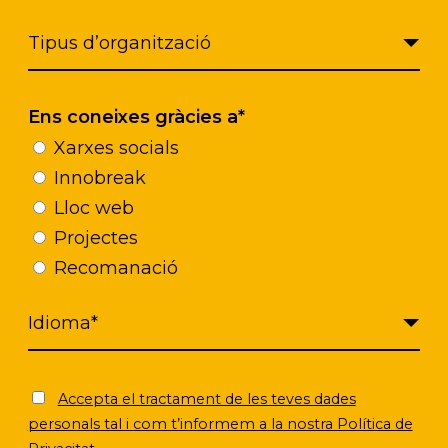
íficos que ayudan a identificar problemáticas soci
 en el estándar internacional SNOMED CT. A medid
lmente a través de una entrevista entre la person
ocial detecta automáticamente esas palabras y tér
Ens coneixes gràcies a*
ritmos especializados, permite así
detectar situac
Xarxes socials
ta a los profesionales formular propuestas sobre d
Innobreak
ente, wSocial también permitirá grabar, transcribi
Lloc web
trevistas realizadas.
Projectes
Recomanació
car los procesos administrativos y operativos de los 
nales puedan
dedicar más recursos a la atención d
 un nuevo modelo de intervención social ágil qu
ofesionales y ciudadanía, ofreciendo un servicio má
Accepta el tractament de les teves dades
personals tal i com t’informem a la nostra Política de