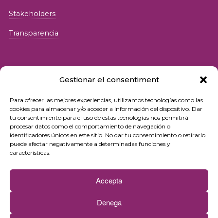
Stakeholders
Transparencia
Gestionar el consentiment
Para ofrecer las mejores experiencias, utilizamos tecnologías como las
© 2026 Fundació iSocial
cookies para almacenar y/o acceder a información del dispositivo. Dar
tu consentimiento para el uso de estas tecnologías nos permitirá
procesar datos como el comportamiento de navegación o
Política de privacidad
identificadores únicos en este sitio. No dar tu consentimiento o retirarlo
puede afectar negativamente a determinadas funciones y
Condiciones de uso
características.
Política de cookies
Accepta
Contacto
Denega
Newsletter