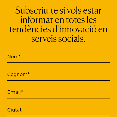
tal anònim, la plataforma demana algunes dades p
Subscriu-te si vols estar
der contactar en cas de voler comprovar l’autentic
informat en totes les
lataforma on només s’aboquin “comentaris d’odi”, 
spectiva constructiva. El portal també ofereix rec
tendències d’innovació en
re informació relativa al lloguer d’habitatge.
serveis socials.
Nom*
Cognom*
Email*
Ciutat