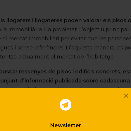
ls llogaters i llogateres poden valorar els pisos 
la immobiliària i la propietat. L’objectiu principal
re el mercat immobiliari per evitar que les perso
egues i sense referències. D’aquesta manera, es po
teritza actualment el mercat de l’habitatge.
buscar ressenyes de pisos i edificis concrets
,
esc
conjunt d’informació publicada sobre cadascuna 
 ressenya, els llogaters han de donar dades sobre 
l preu inicial i final, la relació amb la propietat i l
pai, la temperatura, etc.
au, la web es basa en el
cadastre municipal
i la inf
Newsletter