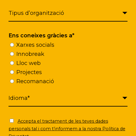
Feu clic per acceptar màrqueting galetes
i activar aquest contingut
Ens coneixes gràcies a*
Xarxes socials
Innobreak
Lloc web
Projectes
Recomanació
Accepta el tractament de les teves dades
personals tal i com t’informem a la nostra Política de