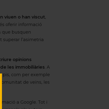
on viuen o han viscut
,
 és oferir informació
nes que busquen
t superar l’asimetria
riure opinions
de les immobiliàries
. A
el pis, com per exemple
a comunitat de veïns, les
ormació a Google. Tot i