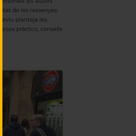
ersonals als autors
itat de les ressenyes.
Reviu planteja les
ursos pràctics, consells