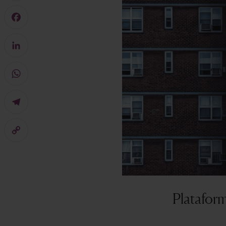
Mastodon
Facebook
LinkedIn
WhatsApp
Telegram
Copy
Link
Plataform