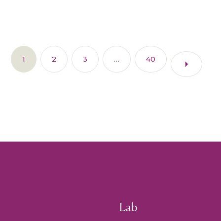
1
2
3
…
40
Lab