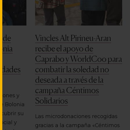
s de
Vincles Alt Pirineu-Aran
lonia
recibe el apoyo de
Caprabo y WorldCoo para
tidades
combatir la soledad no
deseada a través de la
campaña Céntimos
ciones y
Solidarios
de Bolonia
scubrir su
Las microdonaciones recogidas
ocial y
gracias a la campaña «Céntimos