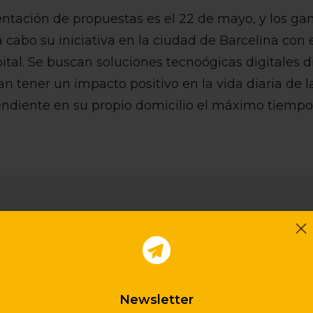
entación de propuestas es el 22 de mayo, y los ga
 cabo su iniciativa en la ciudad de Barcelina con 
tal. Se buscan soluciones tecnoógicas digitales d
 tener un impacto positivo en la vida diaria de 
ndiente en su propio domicilio el máximo tiempo 
Más información
Newsletter