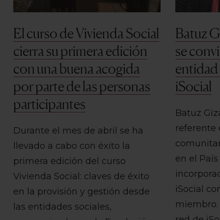
El curso de Vivienda Social
Batuz G
cierra su primera edición
se convi
con una buena acogida
entidad
por parte de las personas
iSocial
participantes
Batuz Giz
referente
Durante el mes de abril se ha
comunitar
llevado a cabo con éxito la
en el País
primera edición del curso
incorpora
Vivienda Social: claves de éxito
iSocial c
en la provisión y gestión desde
miembro. 
las entidades sociales,
red de iSo