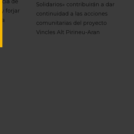
ncia de
Solidarios» contribuirán a dar
y forjar
continuidad a las acciones
la
comunitarias del proyecto
Vincles Alt Pirineu-Aran