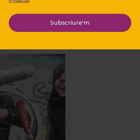
Privacitat
nos recordó la importa
compartir experiencias 
alianzas para impulsar 
innovación social.