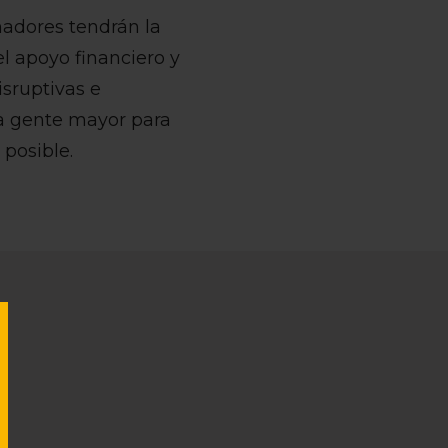
nadores tendrán la
el apoyo financiero y
isruptivas e
la gente mayor para
posible.