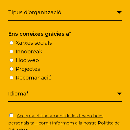
Ens coneixes gràcies a*
 la convocatoria
Las organizacione
Xarxes socials
Premio 2026 a la
iSocial viajan a Bo
Innobreak
ión Social a través
para el IV Innotrip
Lloc web
gitalización.
destinado a las en
Projectes
Recomanació
miembros
La visita a las organiza
servicios de la ciudad 
(Italia) nos permitió de
Accepta el tractament de les teves dades
avanzado ecosistema s
personals tal i com t’informem a la nostra Política de