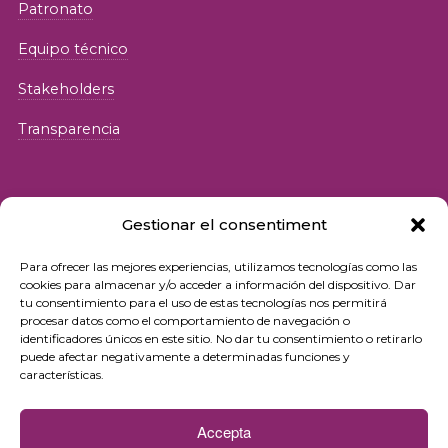
Patronato
Equipo técnico
Stakeholders
Transparencia
Gestionar el consentiment
Para ofrecer las mejores experiencias, utilizamos tecnologías como las
© 2026 Fundació iSocial
cookies para almacenar y/o acceder a información del dispositivo. Dar
tu consentimiento para el uso de estas tecnologías nos permitirá
procesar datos como el comportamiento de navegación o
Política de privacidad
identificadores únicos en este sitio. No dar tu consentimiento o retirarlo
puede afectar negativamente a determinadas funciones y
Condiciones de uso
características.
Política de cookies
Accepta
Contacto