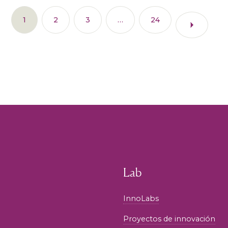
1
2
3
…
24
Lab
InnoLabs
Proyectos de innovación