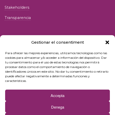
Stakeholders
Transparencia
Gestionar el consentiment
Para ofrecer las mejores experiencias, utilizamos tecnologías como las
© 2026 Fundació iSocial
cookies para almacenar y/o acceder a información del dispositivo. Dar
tu consentimiento para el uso de estas tecnologías nos permitirá
procesar datos como el comportamiento de navegación o
Política de privacidad
identificadores únicos en este sitio. No dar tu consentimiento o retirarlo
puede afectar negativamente a determinadas funciones y
Condiciones de uso
características.
Política de cookies
Accepta
Contacto
Denega
Newsletter