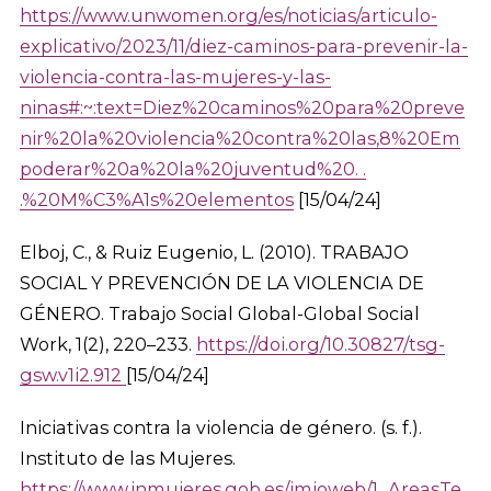
https://www.unwomen.org/es/noticias/articulo-
explicativo/2023/11/diez-caminos-para-prevenir-la-
violencia-contra-las-mujeres-y-las-
ninas#:~:text=Diez%20caminos%20para%20preve
nir%20la%20violencia%20contra%20las,8%20Em
poderar%20a%20la%20juventud%20. .
.%20M%C3%A1s%20elementos
[15/04/24]
Elboj, C., & Ruiz Eugenio, L. (2010). TRABAJO
SOCIAL Y PREVENCIÓN DE LA VIOLENCIA DE
GÉNERO. Trabajo Social Global-Global Social
Work, 1(2), 220–233.
https://doi.org/10.30827/tsg-
gsw.v1i2.912
[15/04/24]
Iniciativas contra la violencia de género. (s. f.).
Instituto de las Mujeres.
https://www.inmujeres.gob.es/imioweb/1_AreasTe