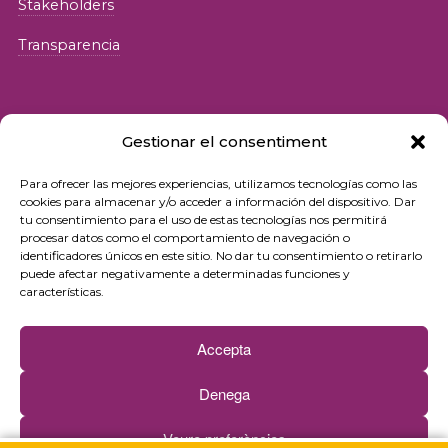
Stakeholders
Transparencia
Gestionar el consentiment
Para ofrecer las mejores experiencias, utilizamos tecnologías como las
© 2026 Fundació iSocial
cookies para almacenar y/o acceder a información del dispositivo. Dar
tu consentimiento para el uso de estas tecnologías nos permitirá
procesar datos como el comportamiento de navegación o
Política de privacidad
identificadores únicos en este sitio. No dar tu consentimiento o retirarlo
puede afectar negativamente a determinadas funciones y
Condiciones de uso
características.
Política de cookies
Accepta
Contacto
Denega
Newsletter
Veure preferències