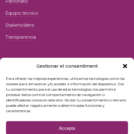
Patronato
Equipo técnico
Stakeholders
Transparencia
Gestionar el consentiment
Para ofrecer las mejores experiencias, utilizamos tecnologías como las
© 2026 Fundació iSocial
cookies para almacenar y/o acceder a información del dispositivo. Dar
tu consentimiento para el uso de estas tecnologías nos permitirá
procesar datos como el comportamiento de navegación o
Política de privacidad
identificadores únicos en este sitio. No dar tu consentimiento o retirarlo
puede afectar negativamente a determinadas funciones y
Condiciones de uso
características.
Política de cookies
Accepta
Contacto