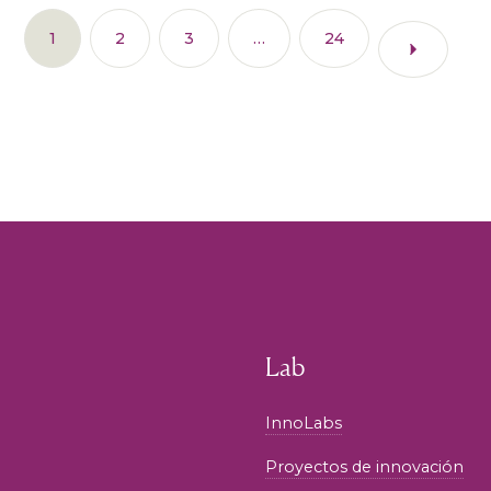
1
2
3
…
24
Lab
InnoLabs
Proyectos de innovación