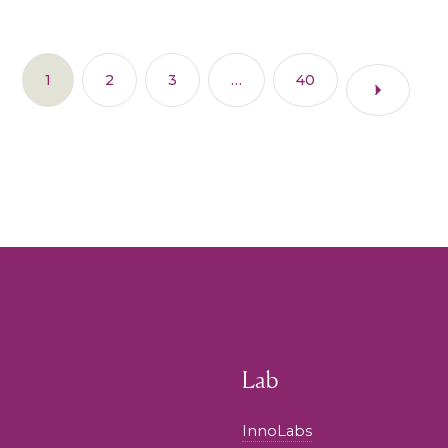
1
2
3
…
40
Lab
InnoLabs