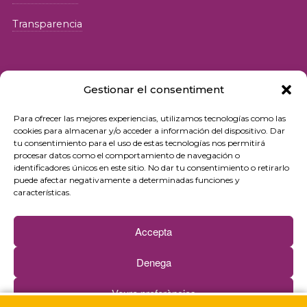
Transparencia
Gestionar el consentiment
Para ofrecer las mejores experiencias, utilizamos tecnologías como las
© 2026 Fundació iSocial
cookies para almacenar y/o acceder a información del dispositivo. Dar
tu consentimiento para el uso de estas tecnologías nos permitirá
procesar datos como el comportamiento de navegación o
Política de privacidad
identificadores únicos en este sitio. No dar tu consentimiento o retirarlo
puede afectar negativamente a determinadas funciones y
Condiciones de uso
características.
Política de cookies
Accepta
Contacto
Denega
Newsletter
Veure preferències