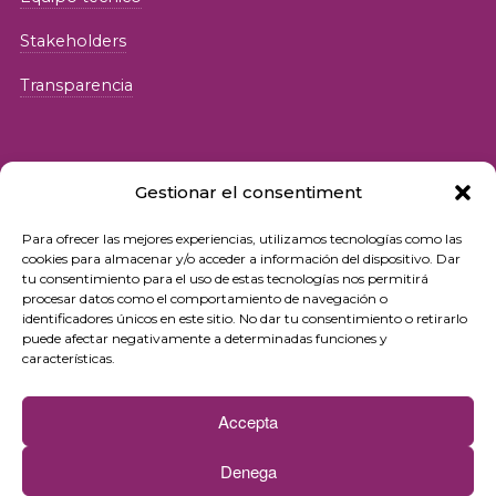
Stakeholders
Transparencia
Gestionar el consentiment
Para ofrecer las mejores experiencias, utilizamos tecnologías como las
© 2026 Fundació iSocial
cookies para almacenar y/o acceder a información del dispositivo. Dar
tu consentimiento para el uso de estas tecnologías nos permitirá
procesar datos como el comportamiento de navegación o
Política de privacidad
identificadores únicos en este sitio. No dar tu consentimiento o retirarlo
puede afectar negativamente a determinadas funciones y
Condiciones de uso
características.
Política de cookies
Accepta
Contacto
Denega
Newsletter