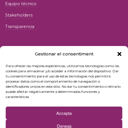
Equipo técnico
Stakeholders
Transparencia
Gestionar el consentiment
Para ofrecer las mejores experiencias, utilizamos tecnologías como las
© 2026 Fundació iSocial
cookies para almacenar y/o acceder a información del dispositivo. Dar
tu consentimiento para el uso de estas tecnologías nos permitirá
procesar datos como el comportamiento de navegación o
Política de privacidad
identificadores únicos en este sitio. No dar tu consentimiento o retirarlo
puede afectar negativamente a determinadas funciones y
Condiciones de uso
características.
Política de cookies
Accepta
Contacto
Denega