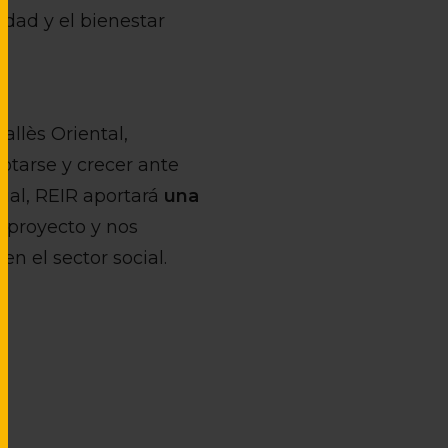
ldad y el bienestar
allès Oriental,
ptarse y crecer ante
cial, REIR aportará
una
o proyecto y nos
n el sector social.