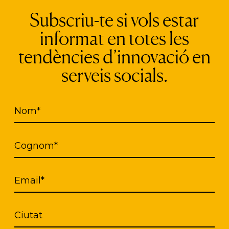
ntegran, reflejan un compromiso firme con la igua
Subscriu-te si vols estar
informat en totes les
tendències d’innovació en
do una importante implantación territorial en el V
serveis socials.
ix Llobregat, demostrando su capacidad para ada
sociales. Con su incorporación en la Fundación iSo
Nom*
 el ámbito de la infancia
, que enriquecerá nuestr
pulsar nuevas maneras de promover la innovación e
Cognom*
Email*
Ciutat