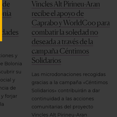
s de
Vincles Alt Pirineu-Aran
lonia
recibe el apoyo de
Caprabo y WorldCoo para
tidades
combatir la soledad no
deseada a través de la
campaña Céntimos
ciones y
Solidarios
de Bolonia
scubrir su
Las microdonaciones recogidas
ocial y
gracias a la campaña «Céntimos
ncia de
Solidarios» contribuirán a dar
y forjar
continuidad a las acciones
la
comunitarias del proyecto
Vincles Alt Pirineu-Aran