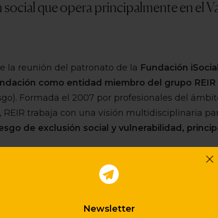
 social que opera principalmente en el Va
nte la reunión del patronato de la
Fundación iSocia
Fundación como entidad miembro del grupo REIR
esgo). Formada el 2007 por profesionales del ámbi
or, REIR trabaja con una visión multidisciplinaria p
iesgo de exclusión social y vulnerabilidad, princi
sta fecha de hoy, REIR ha llevado a cabo una rele
endiendo a más de 2.500 personas en riesgo de e
Newsletter
us proyectos, que incluyen centros residenciales