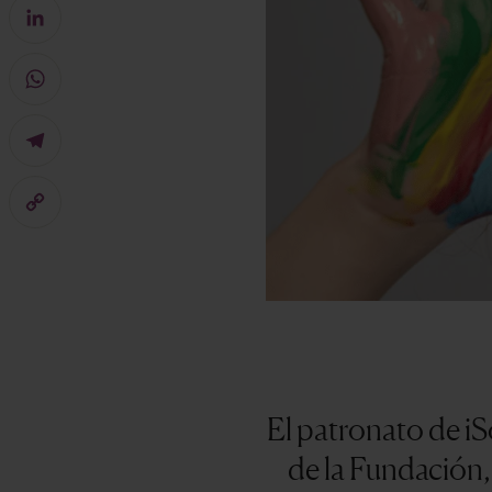
Facebook
LinkedIn
WhatsApp
Telegram
Copy
Link
El patronato de i
de la Fundación,