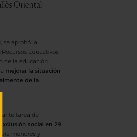
llès Oriental
l
, se aprobó la
(Recursos Educativos
to de la educación
ara
mejorar la situación
palmente de la
vante tarea de
xclusión social en 29
 para menores y