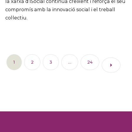
la xarxa d’iSocial continua creixent i reforça el seu
compromís amb la innovació social i el treball
col·lectiu.
1
2
3
…
24