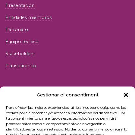
Presentación
Entidades miembros
Patronato
Equipo técnico
Stakeholders
Transparencia
Gestionar el consentiment
Para ofrecer las mejores experiencias, utilizamos tecnologías como las
© 2026 Fundació iSocial
cookies para almacenar y/o acceder a información del dispositivo. Dar
tu consentimiento para el uso de estas tecnologías nos permitirá
procesar datos como el comportamiento de navegación o
Política de privacidad
identificadores únicos en este sitio. No dar tu consentimiento o retirarlo
puede afectar negativamente a determinadas funciones y