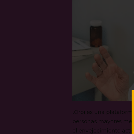
.
Oroi es una plataforma
personas mayores medi
el envejecimiento activo