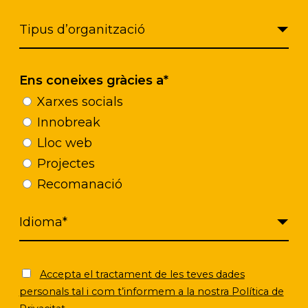
as y dinámicas.
uye a mejorar el estado emocional y cognitivo de
ación e implicación en las actividades. También 
va manera de trabajar que enriquece las interven
Ens coneixes gràcies a*
sonas cuidadoras y las personas atendidas.
Xarxes socials
Innobreak
Lloc web
Projectes
Recomanació
Accepta el tractament de les teves dades
personals tal i com t’informem a la nostra Política de
Click to accept marketing cookies and