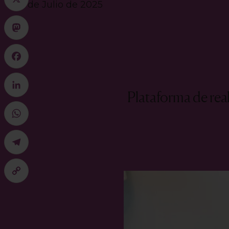
30 de Julio de 2025
X
Mastodon
Facebook
Plataforma de real
LinkedIn
WhatsApp
Telegram
Copy
Link