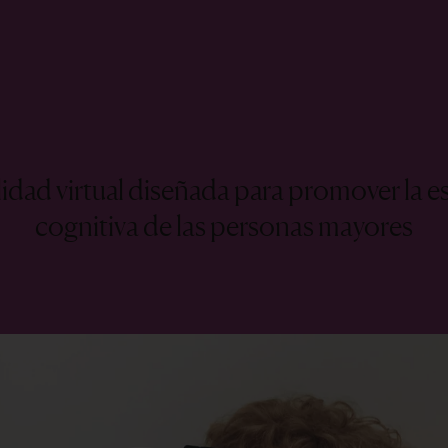
idad virtual diseñada para promover la es
cognitiva de las personas mayores