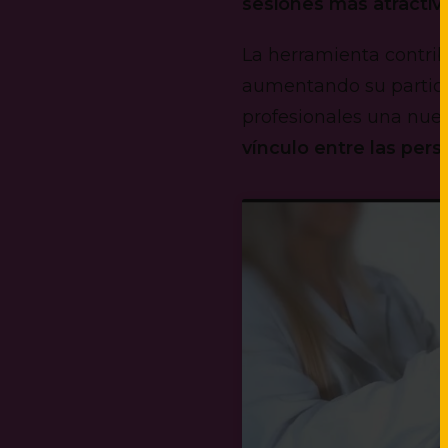
sesiones más atractiv
La herramienta contrib
aumentando su particip
profesionales una nue
vínculo entre las per