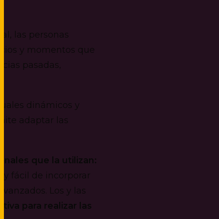
al, las personas
pacios y momentos que
ncias pasadas,
suales dinámicos y
mite adaptar las
nales que la utilizan:
y fácil de incorporar
avanzados. Los y las
tiva para realizar las