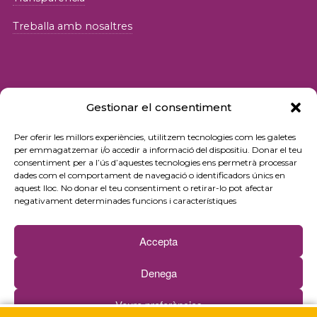
Treballa amb nosaltres
Gestionar el consentiment
© 2026 Fundació iSocial
Per oferir les millors experiències, utilitzem tecnologies com les galetes
per emmagatzemar i/o accedir a informació del dispositiu. Donar el teu
consentiment per a l’ús d’aquestes tecnologies ens permetrà processar
Política de privacitat
dades com el comportament de navegació o identificadors únics en
aquest lloc. No donar el teu consentiment o retirar-lo pot afectar
Condicions d’ús
negativament determinades funcions i característiques
Política de cookies
Accepta
Contacte
Denega
Newsletter
Veure preferències