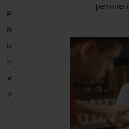
persones q
X
Mastodon
Facebook
LinkedIn
WhatsApp
Telegram
Copy
Link