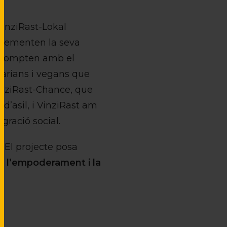
VinziRast-Lokal
ncrementen la seva
i. Compten amb el
etarians i vegans que
VinziRast-Chance, que
d’asil, i VinziRast am
gració social.
. El projecte posa
ó, l’empoderament i la