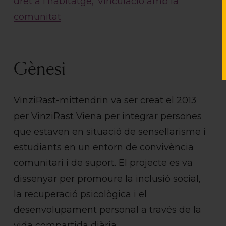
dret a l’habitatge
Vinculació amb la
comunitat
Gènesi
VinziRast-mittendrin va ser creat el 2013
per VinziRast Viena per integrar persones
que estaven en situació de sensellarisme i
estudiants en un entorn de convivència
comunitari i de suport. El projecte es va
dissenyar per promoure la inclusió social,
la recuperació psicològica i el
desenvolupament personal a través de la
vida compartida diària.