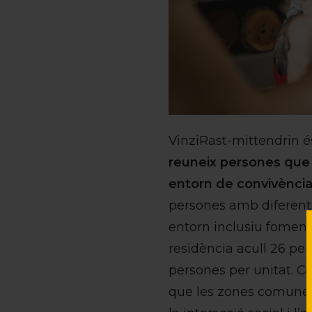
VinziRast-mittendrin és
reuneix persones que e
entorn de convivènci
persones amb diferents 
entorn inclusiu fomenta
residència acull 26 pe
persones per unitat. C
que les zones comunes c