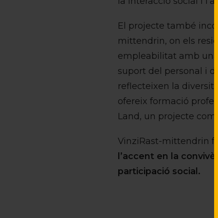
la interacció social i 
El projecte també inco
mittendrin, on els res
empleabilitat amb una 
suport del personal i d
reflecteixen la diversi
ofereix formació profes
Land, un projecte comu
VinziRast-mittendrin fu
l’accent en la conviv
participació social.