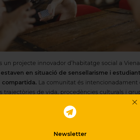
 un projecte innovador d’habitatge social a Viena,
staven en situació de sensellarisme i estudianta
a compartida.
La comunitat és intencionadament d
trajectòries de vida, procedències culturals i gru
 la confiança, la integració social i el desenvolu
rsones distribuïdes en deu apartaments compartit
ada apartament ofereix habitacions privades per a 
om les cuines, sales d’estar, tallers i terrassa p
Newsletter