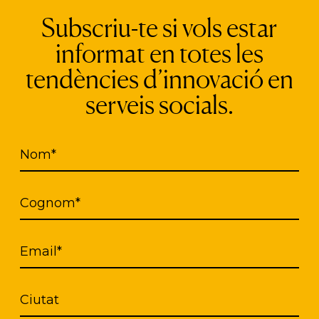
l’adquisició de competències.
Subscriu-te si vols estar
rpora una iniciativa gastronòmica integradora, el 
informat en totes les
idents que estaven en situació de sensellarisme i
tendències d’innovació en
experiència professional a la cuina i en el serve
serveis socials.
e voluntaris, i el menú posa l’accent en plats veg
tat cultural de l’equip. Altres programes inclouen 
sional i cursos d’idiomes per a persones en procés 
Nom*
nitari rural que combina treball agrícola amb inte
Cognom*
nciona gràcies al suport de voluntaris i donacions
ència comunitària com a camí cap a la recuperaci
Email*
Ciutat