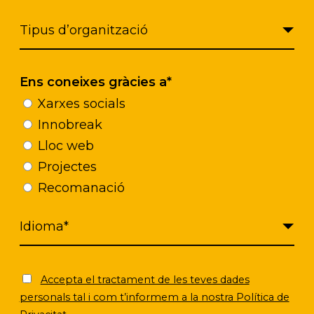
Ens coneixes gràcies a*
Xarxes socials
Localització
Innobreak
Lloc web
Projectes
Àustria
Recomanació
Accepta el tractament de les teves dades
personals tal i com t’informem a la nostra Política de