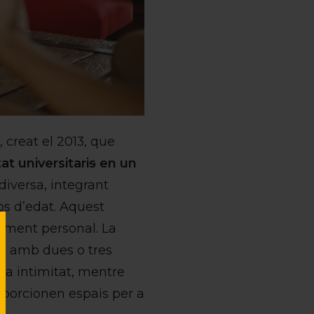
 creat el 2013, que
t universitari
s
en un
iversa, integrant
ps d’edat. Aquest
pament personal. La
s, amb dues o tres
la intimitat, mentre
roporcionen espais per a