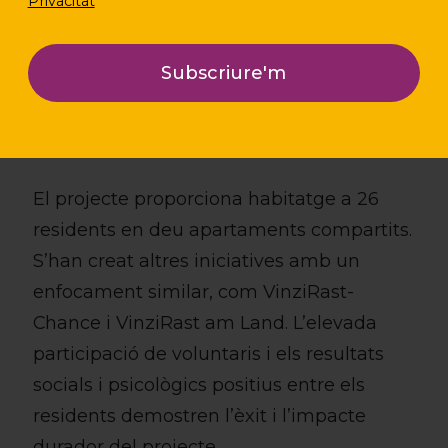
Privacitat
Nivell d’implementació
El projecte proporciona habitatge a 26
residents en deu apartaments compartits.
S’han creat altres iniciatives amb un
enfocament similar, com VinziRast-
Chance i VinziRast am Land. L’elevada
participació de voluntaris i els resultats
socials i psicològics positius entre els
residents demostren l’èxit i l’impacte
durador del projecte.