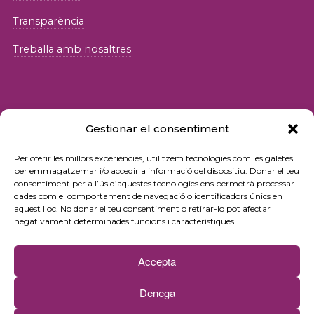
Transparència
Treballa amb nosaltres
Gestionar el consentiment
© 2026 Fundació iSocial
Per oferir les millors experiències, utilitzem tecnologies com les galetes
per emmagatzemar i/o accedir a informació del dispositiu. Donar el teu
consentiment per a l’ús d’aquestes tecnologies ens permetrà processar
Política de privacitat
dades com el comportament de navegació o identificadors únics en
aquest lloc. No donar el teu consentiment o retirar-lo pot afectar
Condicions d’ús
negativament determinades funcions i característiques
Política de cookies
Accepta
Contacte
Denega
Newsletter