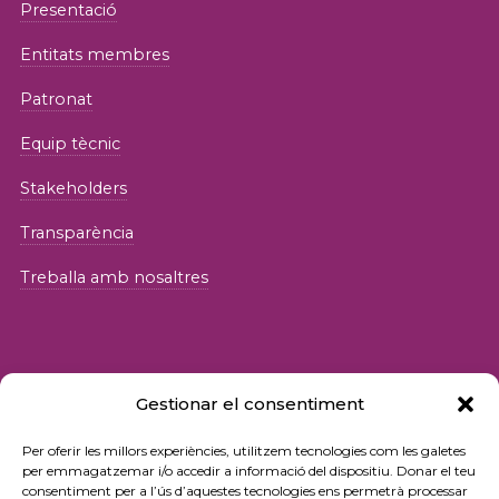
Presentació
Entitats membres
Patronat
Equip tècnic
Stakeholders
Transparència
Treballa amb nosaltres
Gestionar el consentiment
© 2026 Fundació iSocial
Per oferir les millors experiències, utilitzem tecnologies com les galetes
per emmagatzemar i/o accedir a informació del dispositiu. Donar el teu
consentiment per a l’ús d’aquestes tecnologies ens permetrà processar